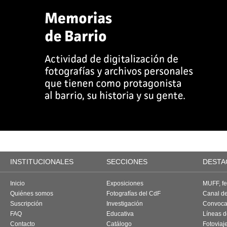
INSTITUCIONALES
SECCIONES
DESTA
Inicio
Exposiciones
MUFF, fes
Quiénes somos
Fotografías del CdF
Canal d
Suscripción
Investigación
Convoca
FAQ
Educativa
Líneas d
Contacto
Catálogo
Fotoviaj