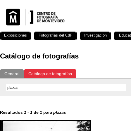
Exposiciones
Fotografías del CdF
Investigación
Educat
Catálogo de fotografías
General
Catálogo de fotografías
Resultados
1
-
1
de
1
para
plazas