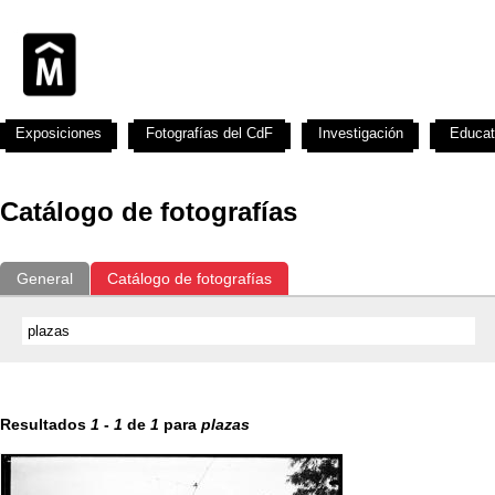
Exposiciones
Fotografías del CdF
Investigación
Educat
Catálogo de fotografías
General
Catálogo de fotografías
Resultados
1
-
1
de
1
para
plazas