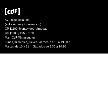
Av. 18 de Julio 885
(entre Andes y Convención)
CP 11100. Montevideo. Uruguay
Tel: [598 2] 1950 7960
Mail:
CdF@imm.gub.uy
Lunes, miércoles, jueves, viernes: de 10 a 19.30 h.
Martes: de 10 a 21 h. Sábados de 9.30 a 14.30 h.