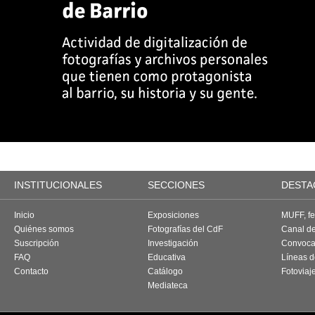
INSTITUCIONALES
SECCIONES
DESTA
Inicio
Exposiciones
MUFF, fes
Quiénes somos
Fotografías del CdF
Canal d
Suscripción
Investigación
Convoca
FAQ
Educativa
Líneas d
Contacto
Catálogo
Fotoviaj
Mediateca