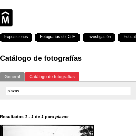
Exposiciones
Fotografías del CdF
Investigación
Educat
Catálogo de fotografías
General
Catálogo de fotografías
Resultados
1
-
1
de
1
para
plazas