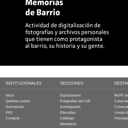
INSTITUCIONALES
SECCIONES
DESTA
Inicio
Exposiciones
MUFF, fes
Quiénes somos
Fotografías del CdF
Canal d
Suscripción
Investigación
Convoca
FAQ
Educativa
Líneas d
Contacto
Catálogo
Fotoviaj
Mediateca