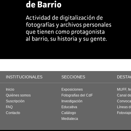
INSTITUCIONALES
SECCIONES
DESTA
Inicio
Exposiciones
MUFF, fes
Quiénes somos
Fotografías del CdF
Canal d
Suscripción
Investigación
Convoca
FAQ
Educativa
Líneas d
Contacto
Catálogo
Fotoviaj
Mediateca