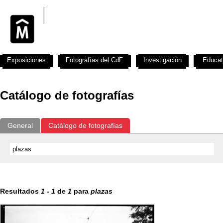
Exposiciones
Fotografías del CdF
Investigación
Educat
Catálogo de fotografías
General
Catálogo de fotografías
Resultados
1
-
1
de
1
para
plazas