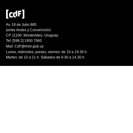
Av. 18 de Julio 885
(entre Andes y Convención)
CP 11100. Montevideo. Uruguay
Tel: [598 2] 1950 7960
Mail:
CdF@imm.gub.uy
Lunes, miércoles, jueves, viernes: de 10 a 19.30 h.
Martes: de 10 a 21 h. Sábados de 9.30 a 14.30 h.