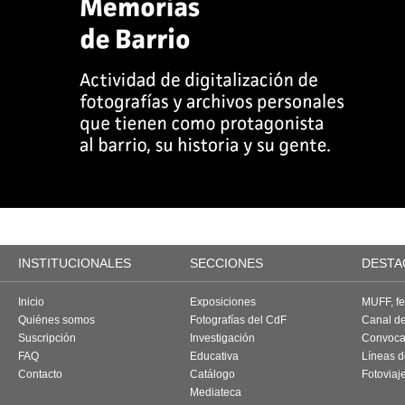
INSTITUCIONALES
SECCIONES
DESTA
Inicio
Exposiciones
MUFF, fes
Quiénes somos
Fotografías del CdF
Canal d
Suscripción
Investigación
Convoca
FAQ
Educativa
Líneas d
Contacto
Catálogo
Fotoviaj
Mediateca