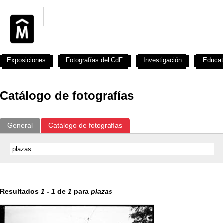
Exposiciones
Fotografías del CdF
Investigación
Educat
Catálogo de fotografías
General
Catálogo de fotografías
Resultados
1
-
1
de
1
para
plazas