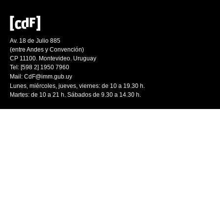
Av. 18 de Julio 885
(entre Andes y Convención)
CP 11100. Montevideo. Uruguay
Tel: [598 2] 1950 7960
Mail:
CdF@imm.gub.uy
Lunes, miércoles, jueves, viernes: de 10 a 19.30 h.
Martes: de 10 a 21 h. Sábados de 9.30 a 14.30 h.