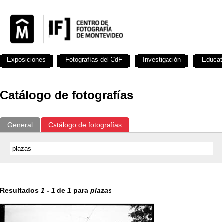
Exposiciones
Fotografías del CdF
Investigación
Educat
Catálogo de fotografías
General
Catálogo de fotografías
Resultados
1
-
1
de
1
para
plazas