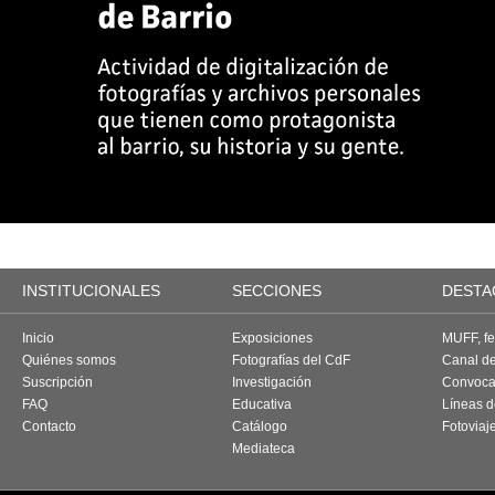
INSTITUCIONALES
SECCIONES
DESTA
Inicio
Exposiciones
MUFF, fes
Quiénes somos
Fotografías del CdF
Canal d
Suscripción
Investigación
Convoca
FAQ
Educativa
Líneas d
Contacto
Catálogo
Fotoviaj
Mediateca