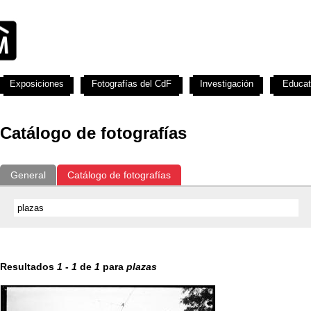
Exposiciones
Fotografías del CdF
Investigación
Educat
Catálogo de fotografías
General
Catálogo de fotografías
Resultados
1
-
1
de
1
para
plazas