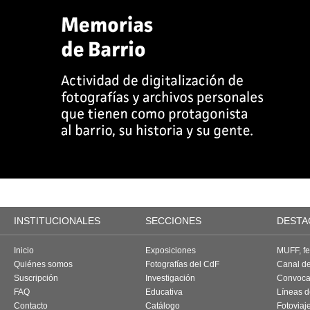
INSTITUCIONALES
SECCIONES
DESTA
Inicio
Exposiciones
MUFF, fes
Quiénes somos
Fotografías del CdF
Canal d
Suscripción
Investigación
Convoca
FAQ
Educativa
Líneas d
Contacto
Catálogo
Fotoviaj