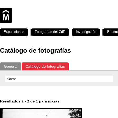
Exposiciones
Fotografías del CdF
Investigación
Educat
Catálogo de fotografías
General
Catálogo de fotografías
Resultados
1
-
1
de
1
para
plazas