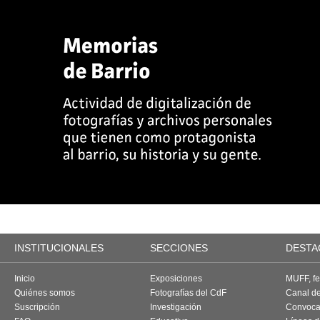
INSTITUCIONALES
SECCIONES
DESTA
Inicio
Exposiciones
MUFF, fes
Quiénes somos
Fotografías del CdF
Canal d
Suscripción
Investigación
Convoca