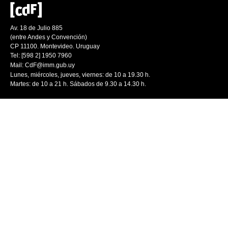
Av. 18 de Julio 885
(entre Andes y Convención)
CP 11100. Montevideo. Uruguay
Tel: [598 2] 1950 7960
Mail:
CdF@imm.gub.uy
Lunes, miércoles, jueves, viernes: de 10 a 19.30 h.
Martes: de 10 a 21 h. Sábados de 9.30 a 14.30 h.