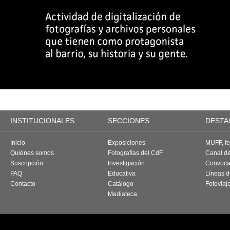
INSTITUCIONALES
SECCIONES
DESTA
Inicio
Exposiciones
MUFF, fes
Quiénes somos
Fotografías del CdF
Canal d
Suscripción
Investigación
Convoca
FAQ
Educativa
Líneas d
Contacto
Catálogo
Fotoviaj
Mediateca