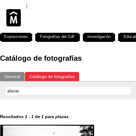
Exposiciones
Fotografías del CdF
Investigación
Educat
Catálogo de fotografías
General
Catálogo de fotografías
Resultados
1
-
1
de
1
para
plazas