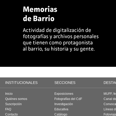
INSTITUCIONALES
SECCIONES
DESTA
Inicio
Exposiciones
MUFF, fes
Quiénes somos
Fotografías del CdF
Canal d
Suscripción
Investigación
Convoca
FAQ
Educativa
Líneas d
Contacto
Catálogo
Fotoviaj