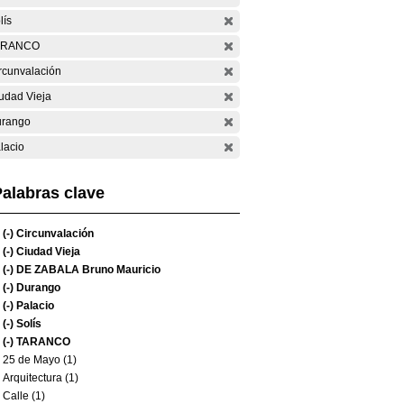
lís
ARANCO
rcunvalación
udad Vieja
rango
lacio
alabras clave
(-)
Circunvalación
(-)
Ciudad Vieja
(-)
DE ZABALA Bruno Mauricio
(-)
Durango
(-)
Palacio
(-)
Solís
(-)
TARANCO
25 de Mayo (1)
Arquitectura (1)
Calle (1)