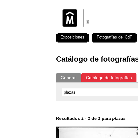
Exposiciones
Fotografías del CdF
Catálogo de fotografía
General
Catálogo de fotografías
Resultados
1
-
1
de
1
para
plazas