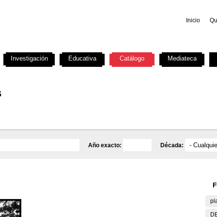
Inicio
Qu
Investigación
Educativa
Catálogo
Mediateca
s
Año exacto:
Década:
F
pl
DE