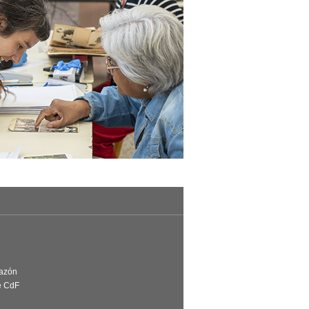
Razón
e CdF