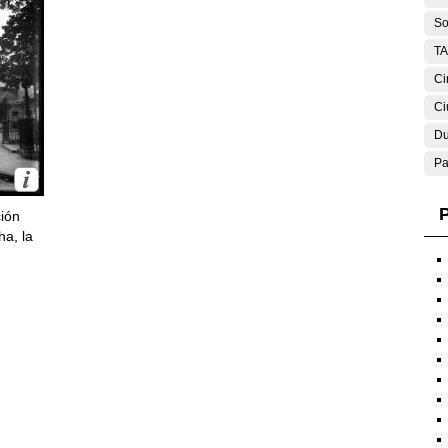
So
T
Ci
Ci
Du
Pa
P
ción
ha, la