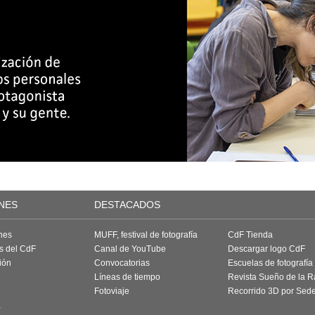
NES
DESTACADOS
nes
MUFF, festival de fotografía
CdF Tienda
as del CdF
Canal de YouTube
Descargar logo CdF
ión
Convocatorias
Escuelas de fotografía
Líneas de tiempo
Revista Sueño de la 
Fotoviaje
Recorrido 3D por Sed
a