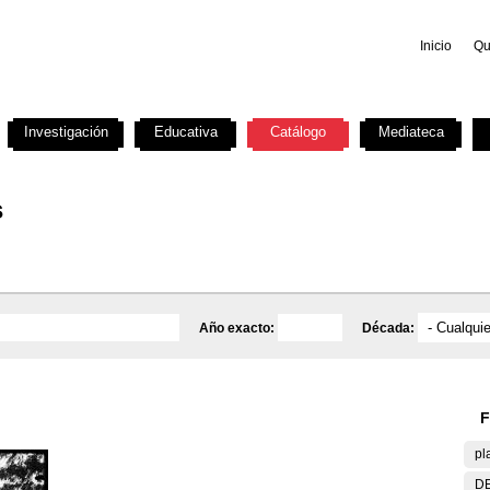
Inicio
Qu
Investigación
Educativa
Catálogo
Mediateca
s
Año exacto:
Década:
F
pl
DE