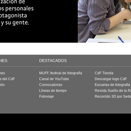
NES
DESTACADOS
nes
MUFF, festival de fotografía
CdF Tienda
as del CdF
Canal de YouTube
Descargar logo CdF
ión
Convocatorias
Escuelas de fotografía
Líneas de tiempo
Revista Sueño de la 
Fotoviaje
Recorrido 3D por Sed
a