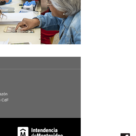
Razón
e CdF