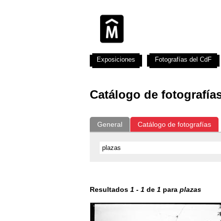
Exposiciones
Fotografías del CdF
Catálogo de fotografía
General
Catálogo de fotografías
Resultados
1
-
1
de
1
para
plazas