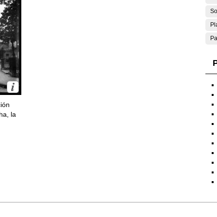
So
Pl
Pa
P
ción
ha, la