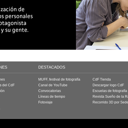
NES
DESTACADOS
nes
MUFF, festival de fotografía
CdF Tienda
as del CdF
Canal de YouTube
Descargar logo CdF
ión
Convocatorias
Escuelas de fotografía
Líneas de tiempo
Revista Sueño de la 
Fotoviaje
Recorrido 3D por Sed
a