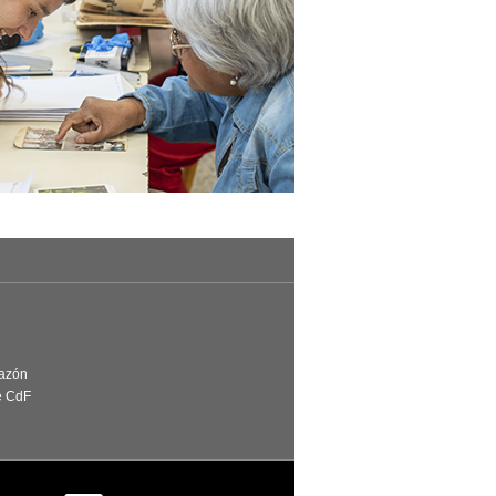
Razón
e CdF