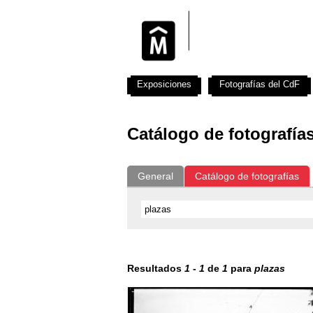
Exposiciones
Fotografías del CdF
Catálogo de fotografía
General
Catálogo de fotografías
Resultados
1
-
1
de
1
para
plazas