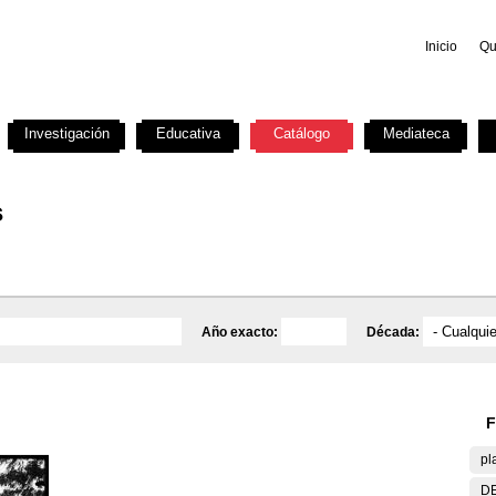
Inicio
Qu
Investigación
Educativa
Catálogo
Mediateca
s
Año exacto:
Década:
F
pl
DE