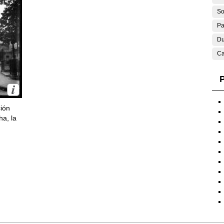
So
Pa
Du
Ca
P
ción
ha, la