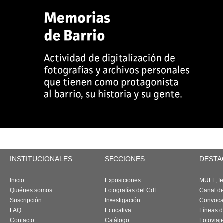
INSTITUCIONALES
SECCIONES
DESTA
Inicio
Exposiciones
MUFF, fes
Quiénes somos
Fotografías del CdF
Canal d
Suscripción
Investigación
Convoca
FAQ
Educativa
Líneas d
Contacto
Catálogo
Fotoviaj