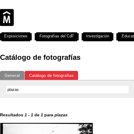
Exposiciones
Fotografías del CdF
Investigación
Educat
Catálogo de fotografías
General
Catálogo de fotografías
Resultados
1
-
1
de
1
para
plazas