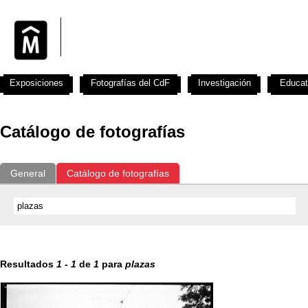
Exposiciones
Fotografías del CdF
Investigación
Educat
Catálogo de fotografías
General
Catálogo de fotografías
Resultados
1
-
1
de
1
para
plazas