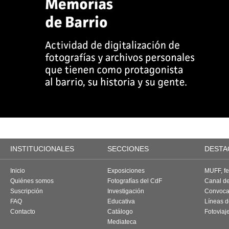
INSTITUCIONALES
SECCIONES
DESTA
Inicio
Exposiciones
MUFF, fes
Quiénes somos
Fotografías del CdF
Canal d
Suscripción
Investigación
Convoca
FAQ
Educativa
Líneas d
Contacto
Catálogo
Fotoviaj
Mediateca