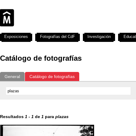
Exposiciones
Fotografías del CdF
Investigación
Educat
Catálogo de fotografías
General
Catálogo de fotografías
Resultados
1
-
1
de
1
para
plazas