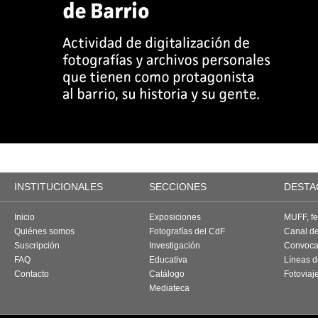
INSTITUCIONALES
SECCIONES
DESTA
Inicio
Exposiciones
MUFF, fes
Quiénes somos
Fotografías del CdF
Canal d
Suscripción
Investigación
Convoca
FAQ
Educativa
Líneas d
Contacto
Catálogo
Fotoviaj
Mediateca