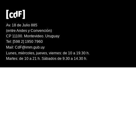
Av. 18 de Julio 885
(entre Andes y Convención)
CP 11100. Montevideo. Uruguay
Tel: [598 2] 1950 7960
Mail:
CdF@imm.gub.uy
Lunes, miércoles, jueves, viernes: de 10 a 19.30 h.
Martes: de 10 a 21 h. Sábados de 9.30 a 14.30 h.