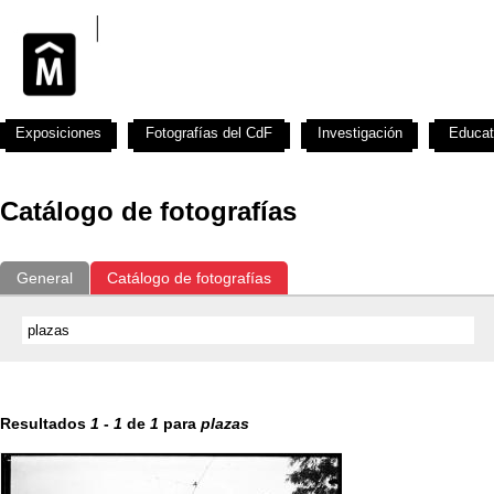
Exposiciones
Fotografías del CdF
Investigación
Educat
Catálogo de fotografías
General
Catálogo de fotografías
Resultados
1
-
1
de
1
para
plazas