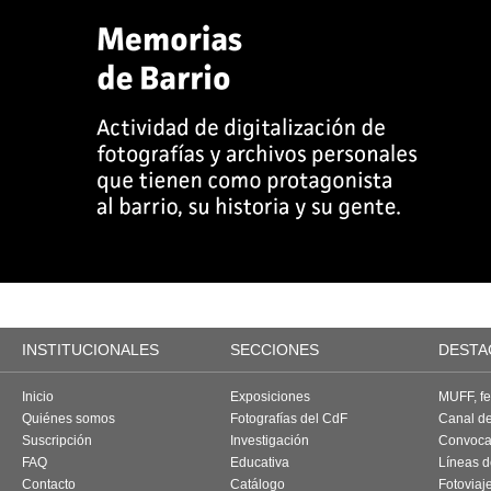
INSTITUCIONALES
SECCIONES
DESTA
Inicio
Exposiciones
MUFF, fes
Quiénes somos
Fotografías del CdF
Canal d
Suscripción
Investigación
Convoca
FAQ
Educativa
Líneas d
Contacto
Catálogo
Fotoviaj