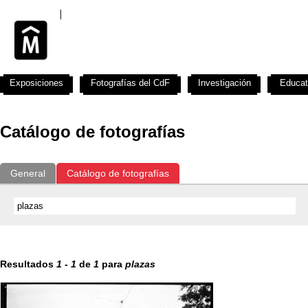
Exposiciones
Fotografías del CdF
Investigación
Educat
Catálogo de fotografías
General
Catálogo de fotografías
Resultados
1
-
1
de
1
para
plazas