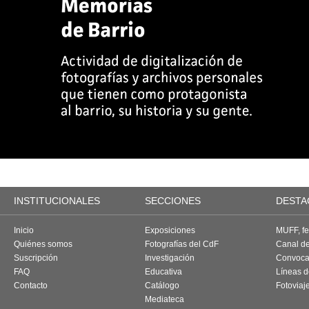
INSTITUCIONALES
SECCIONES
DESTA
Inicio
Exposiciones
MUFF, fes
Quiénes somos
Fotografías del CdF
Canal d
Suscripción
Investigación
Convoca
FAQ
Educativa
Líneas d
Contacto
Catálogo
Fotoviaj
Mediateca