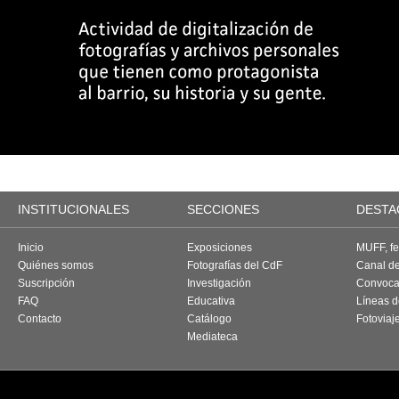
INSTITUCIONALES
SECCIONES
DESTA
Inicio
Exposiciones
MUFF, fes
Quiénes somos
Fotografías del CdF
Canal d
Suscripción
Investigación
Convoca
FAQ
Educativa
Líneas d
Contacto
Catálogo
Fotoviaj
Mediateca