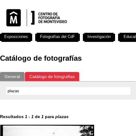
Exposiciones
Fotografías del CdF
Investigación
Educat
Catálogo de fotografías
General
Catálogo de fotografías
Resultados
1
-
1
de
1
para
plazas