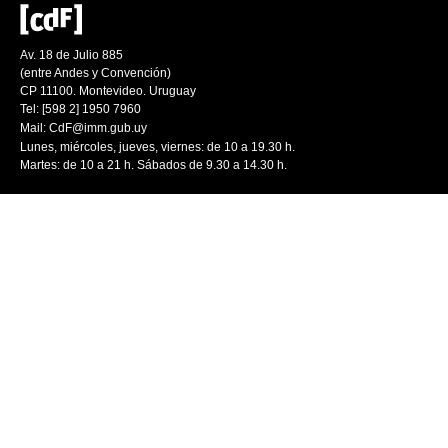
Av. 18 de Julio 885
(entre Andes y Convención)
CP 11100. Montevideo. Uruguay
Tel: [598 2] 1950 7960
Mail:
CdF@imm.gub.uy
Lunes, miércoles, jueves, viernes: de 10 a 19.30 h.
Martes: de 10 a 21 h. Sábados de 9.30 a 14.30 h.