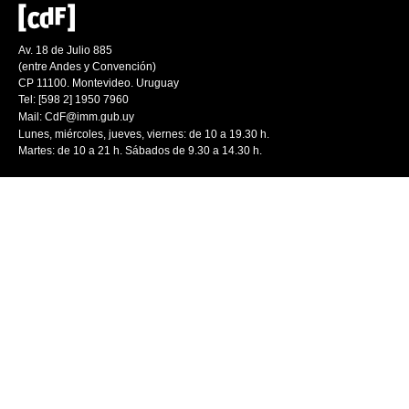
Av. 18 de Julio 885
(entre Andes y Convención)
CP 11100. Montevideo. Uruguay
Tel: [598 2] 1950 7960
Mail:
CdF@imm.gub.uy
Lunes, miércoles, jueves, viernes: de 10 a 19.30 h.
Martes: de 10 a 21 h. Sábados de 9.30 a 14.30 h.