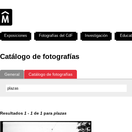
Exposiciones
Fotografías del CdF
Investigación
Educat
Catálogo de fotografías
General
Catálogo de fotografías
Resultados
1
-
1
de
1
para
plazas