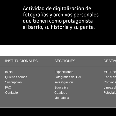
INSTITUCIONALES
SECCIONES
DESTA
Inicio
Exposiciones
MUFF, fes
Quiénes somos
Fotografías del CdF
Canal d
Suscripción
Investigación
Convoca
FAQ
Educativa
Líneas d
Contacto
Catálogo
Fotoviaj
Mediateca