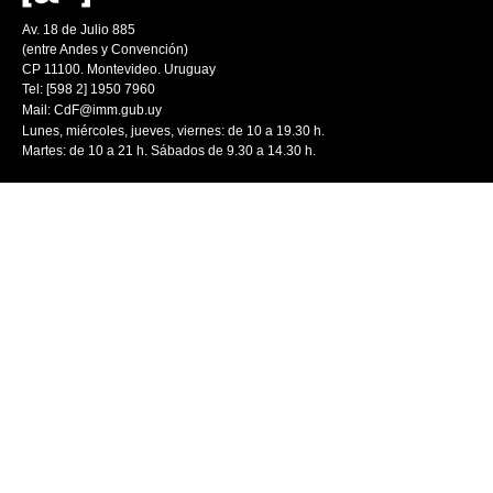
Av. 18 de Julio 885
(entre Andes y Convención)
CP 11100. Montevideo. Uruguay
Tel: [598 2] 1950 7960
Mail:
CdF@imm.gub.uy
Lunes, miércoles, jueves, viernes: de 10 a 19.30 h.
Martes: de 10 a 21 h. Sábados de 9.30 a 14.30 h.