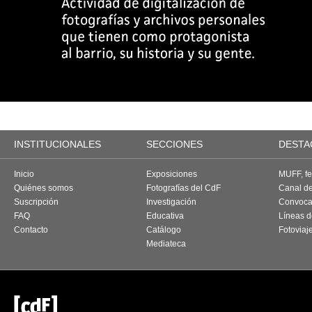
INSTITUCIONALES
SECCIONES
DESTA
Inicio
Exposiciones
MUFF, fes
Quiénes somos
Fotografías del CdF
Canal d
Suscripción
Investigación
Convoca
FAQ
Educativa
Líneas d
Contacto
Catálogo
Fotoviaj
Mediateca