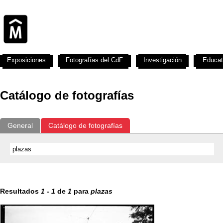
Exposiciones
Fotografías del CdF
Investigación
Educat
Catálogo de fotografías
General
Catálogo de fotografías
Resultados
1
-
1
de
1
para
plazas