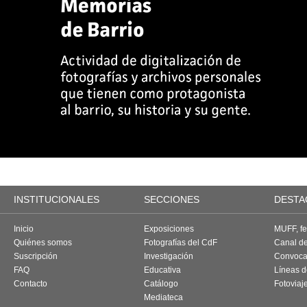
INSTITUCIONALES
SECCIONES
DESTA
Inicio
Exposiciones
MUFF, fes
Quiénes somos
Fotografías del CdF
Canal d
Suscripción
Investigación
Convoca
FAQ
Educativa
Líneas d
Contacto
Catálogo
Fotoviaj
Mediateca