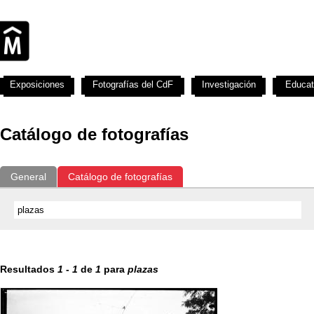
Exposiciones
Fotografías del CdF
Investigación
Educat
Catálogo de fotografías
General
Catálogo de fotografías
Resultados
1
-
1
de
1
para
plazas