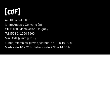
Av. 18 de Julio 885
(entre Andes y Convención)
CP 11100. Montevideo. Uruguay
Tel: [598 2] 1950 7960
Mail:
CdF@imm.gub.uy
Lunes, miércoles, jueves, viernes: de 10 a 19.30 h.
Martes: de 10 a 21 h. Sábados de 9.30 a 14.30 h.