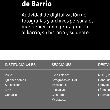
INSTITUCIONALES
SECCIONES
DESTA
Inicio
Exposiciones
MUFF, fes
Quiénes somos
Fotografías del CdF
Canal d
Suscripción
Investigación
Convoca
FAQ
Educativa
Líneas d
Contacto
Catálogo
Fotoviaj
Mediateca