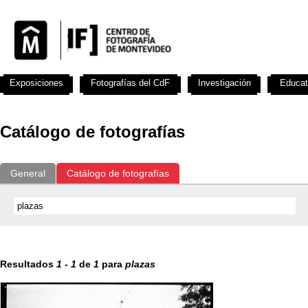
Exposiciones
Fotografías del CdF
Investigación
Educat
Catálogo de fotografías
General
Catálogo de fotografías
Resultados
1
-
1
de
1
para
plazas