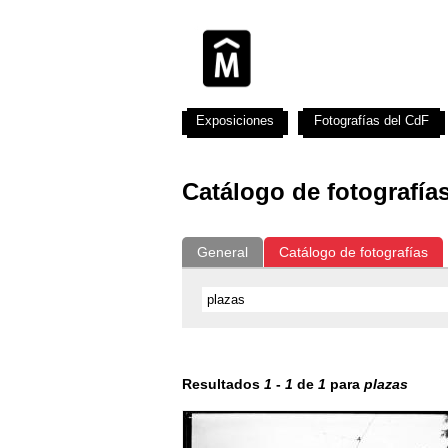
Exposiciones
Fotografías del CdF
Catálogo de fotografía
General
Catálogo de fotografías
Resultados
1
-
1
de
1
para
plazas