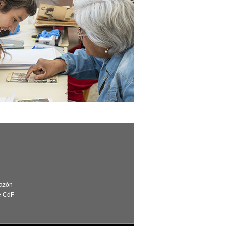
Razón
e CdF