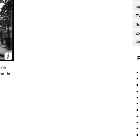
Pl
T
So
25
Pa
P
ción
ha, la