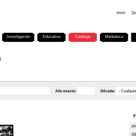
Inicio
Qu
Investigación
Educativa
Catálogo
Mediateca
s
Año exacto:
Década:
F
pl
DE