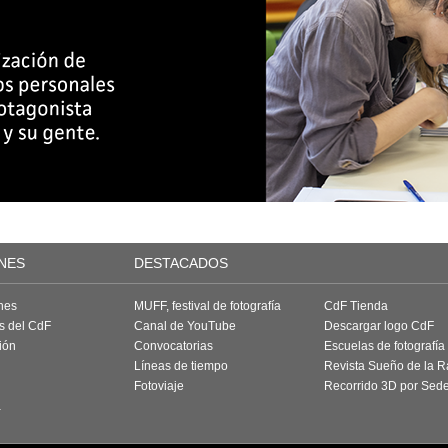
NES
DESTACADOS
nes
MUFF, festival de fotografía
CdF Tienda
as del CdF
Canal de YouTube
Descargar logo CdF
ión
Convocatorias
Escuelas de fotografía
Líneas de tiempo
Revista Sueño de la 
Fotoviaje
Recorrido 3D por Sed
a