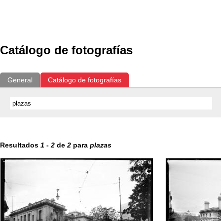
Exposiciones
Fotografías del CdF
Investigación
Educat
Catálogo de fotografías
General
Catálogo de fotografías
Resultados
1
-
2
de
2
para
plazas