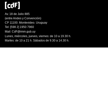
Av. 18 de Julio 885
(entre Andes y Convención)
CP 11100. Montevideo. Uruguay
Tel: [598 2] 1950 7960
Mail:
CdF@imm.gub.uy
Lunes, miércoles, jueves, viernes: de 10 a 19.30 h.
Martes: de 10 a 21 h. Sábados de 9.30 a 14.30 h.