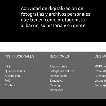
INSTITUCIONALES
SECCIONES
DESTA
Inicio
Exposiciones
MUFF, fes
Quiénes somos
Fotografías del CdF
Canal d
Suscripción
Investigación
Convoca
FAQ
Educativa
Líneas d
Contacto
Catálogo
Fotoviaj
Mediateca