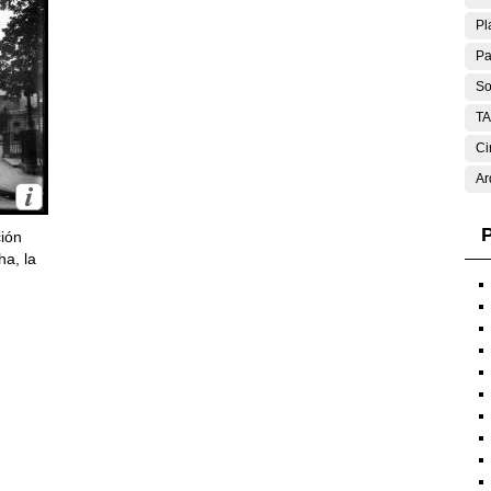
Pl
Pa
So
T
Ci
Ar
P
ción
ha, la