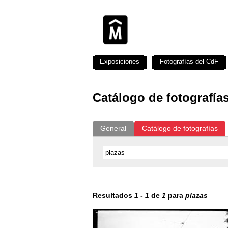
Exposiciones
Fotografías del CdF
Catálogo de fotografía
General
Catálogo de fotografías
Resultados
1
-
1
de
1
para
plazas