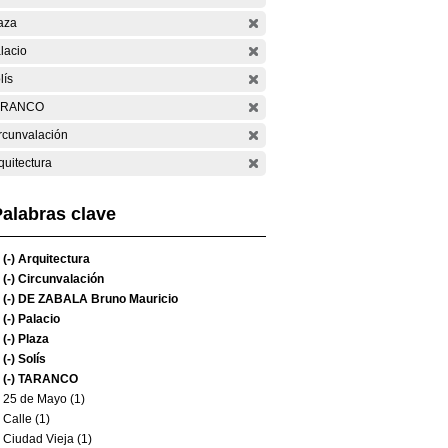
aza
lacio
lís
ARANCO
rcunvalación
quitectura
alabras clave
(-)
Arquitectura
(-)
Circunvalación
(-)
DE ZABALA Bruno Mauricio
(-)
Palacio
(-)
Plaza
(-)
Solís
(-)
TARANCO
25 de Mayo (1)
Calle (1)
Ciudad Vieja (1)