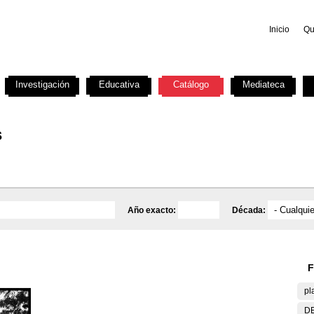
Inicio
Qu
Investigación
Educativa
Catálogo
Mediateca
s
Año exacto:
Década:
F
pl
DE