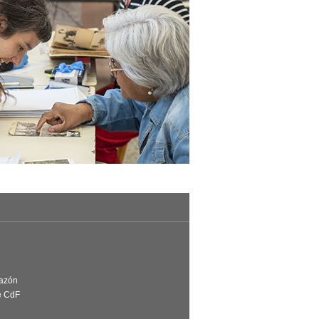
Razón
e CdF