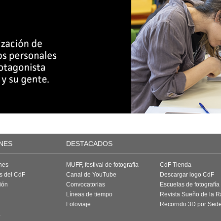
NES
DESTACADOS
nes
MUFF, festival de fotografía
CdF Tienda
as del CdF
Canal de YouTube
Descargar logo CdF
ión
Convocatorias
Escuelas de fotografía
Líneas de tiempo
Revista Sueño de la 
Fotoviaje
Recorrido 3D por Sed
a