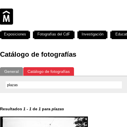
Exposiciones
Fotografías del CdF
Investigación
Educat
Catálogo de fotografías
General
Catálogo de fotografías
Resultados
1
-
1
de
1
para
plazas