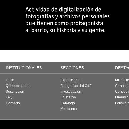
INSTITUCIONALES
SECCIONES
DESTA
Inicio
Exposiciones
MUFF, fes
Quiénes somos
Fotografías del CdF
Canal d
Suscripción
Investigación
Convoca
FAQ
Educativa
Líneas d
Contacto
Catálogo
Fotoviaj
Mediateca