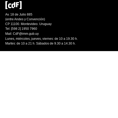
Av. 18 de Julio 885
(entre Andes y Convención)
CP 11100. Montevideo. Uruguay
Tel: [598 2] 1950 7960
Mail:
CdF@imm.gub.uy
Lunes, miércoles, jueves, viernes: de 10 a 19.30 h.
Martes: de 10 a 21 h. Sábados de 9.30 a 14.30 h.