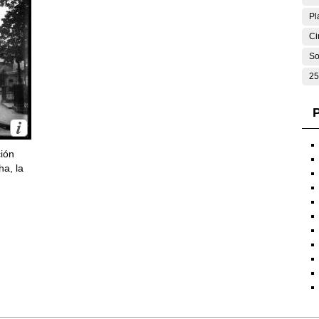
Pl
Ci
So
25
P
ción
ha, la