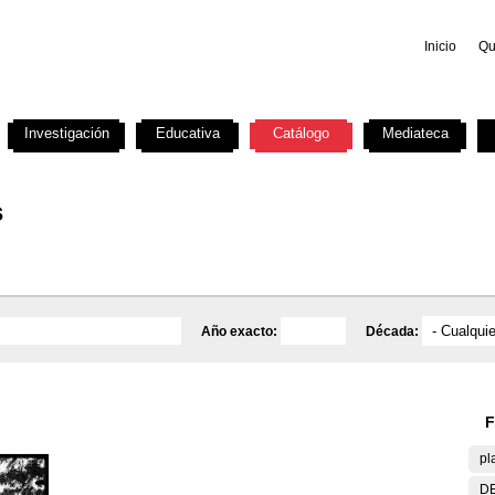
Inicio
Qu
Investigación
Educativa
Catálogo
Mediateca
s
Año exacto:
Década:
F
pl
DE