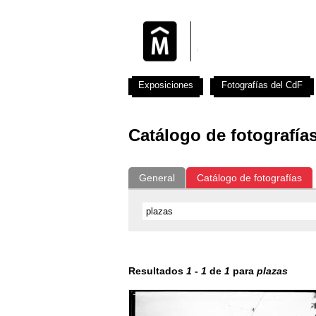
Exposiciones
Fotografías del CdF
Catálogo de fotografía
General
Catálogo de fotografías
Resultados
1
-
1
de
1
para
plazas