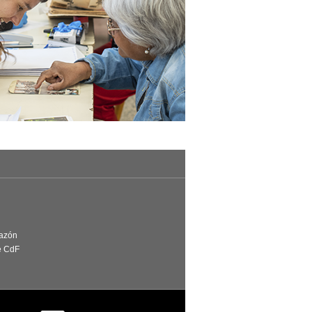
Razón
e CdF