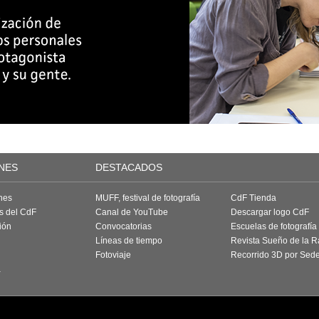
NES
DESTACADOS
nes
MUFF, festival de fotografía
CdF Tienda
as del CdF
Canal de YouTube
Descargar logo CdF
ión
Convocatorias
Escuelas de fotografía
Líneas de tiempo
Revista Sueño de la 
Fotoviaje
Recorrido 3D por Sed
a