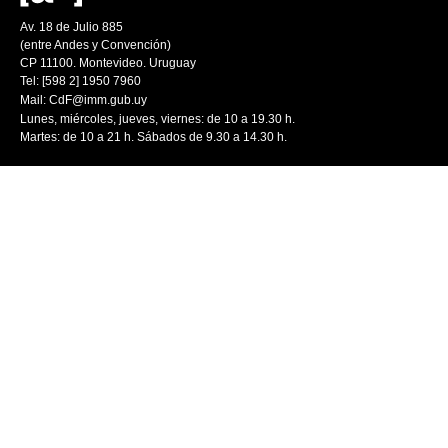
Av. 18 de Julio 885
(entre Andes y Convención)
CP 11100. Montevideo. Uruguay
Tel: [598 2] 1950 7960
Mail:
CdF@imm.gub.uy
Lunes, miércoles, jueves, viernes: de 10 a 19.30 h.
Martes: de 10 a 21 h. Sábados de 9.30 a 14.30 h.