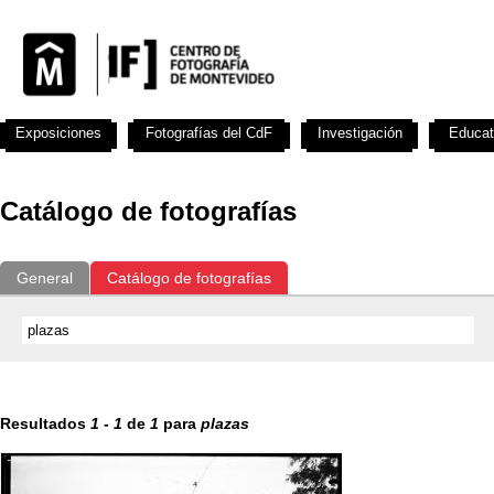
Exposiciones
Fotografías del CdF
Investigación
Educat
Catálogo de fotografías
General
Catálogo de fotografías
Resultados
1
-
1
de
1
para
plazas