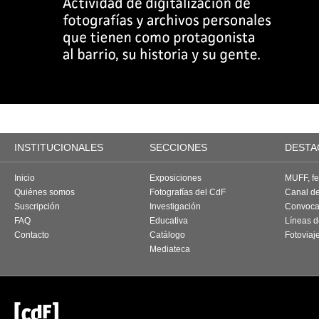
INSTITUCIONALES
SECCIONES
DESTA
Inicio
Exposiciones
MUFF, fes
Quiénes somos
Fotografías del CdF
Canal d
Suscripción
Investigación
Convoca
FAQ
Educativa
Líneas d
Contacto
Catálogo
Fotoviaj
Mediateca