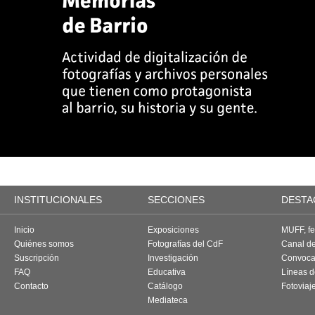
INSTITUCIONALES
SECCIONES
DESTA
Inicio
Exposiciones
MUFF, fes
Quiénes somos
Fotografías del CdF
Canal d
Suscripción
Investigación
Convoca
FAQ
Educativa
Líneas d
Contacto
Catálogo
Fotoviaj
Mediateca