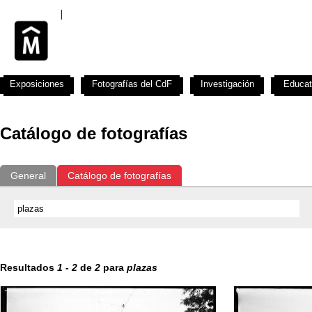
Exposiciones
Fotografías del CdF
Investigación
Educat
Catálogo de fotografías
General
Catálogo de fotografías
Resultados
1
-
2
de
2
para
plazas