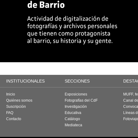
INSTITUCIONALES
SECCIONES
DESTA
Inicio
Exposiciones
MUFF, fes
Quiénes somos
Fotografías del CdF
Canal d
Suscripción
Investigación
Convoca
FAQ
Educativa
Líneas d
Contacto
Catálogo
Fotoviaj
Mediateca