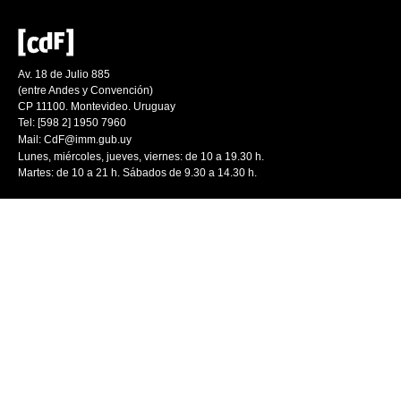
Av. 18 de Julio 885
(entre Andes y Convención)
CP 11100. Montevideo. Uruguay
Tel: [598 2] 1950 7960
Mail:
CdF@imm.gub.uy
Lunes, miércoles, jueves, viernes: de 10 a 19.30 h.
Martes: de 10 a 21 h. Sábados de 9.30 a 14.30 h.