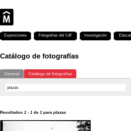
Exposiciones
Fotografías del CdF
Investigación
Educat
Catálogo de fotografías
General
Catálogo de fotografías
Resultados
1
-
1
de
1
para
plazas