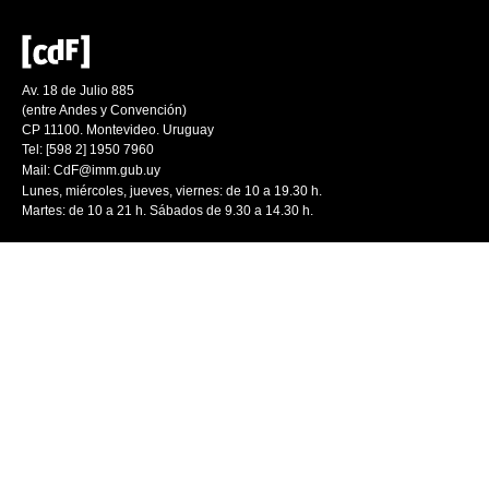
Av. 18 de Julio 885
(entre Andes y Convención)
CP 11100. Montevideo. Uruguay
Tel: [598 2] 1950 7960
Mail:
CdF@imm.gub.uy
Lunes, miércoles, jueves, viernes: de 10 a 19.30 h.
Martes: de 10 a 21 h. Sábados de 9.30 a 14.30 h.