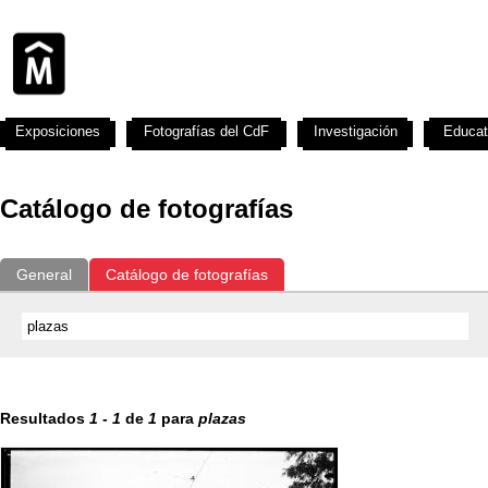
Exposiciones
Fotografías del CdF
Investigación
Educat
Catálogo de fotografías
General
Catálogo de fotografías
Resultados
1
-
1
de
1
para
plazas