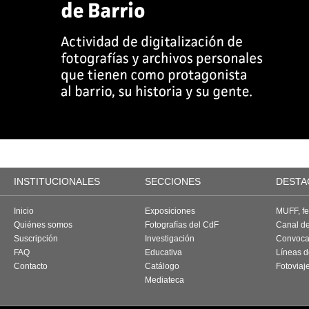
INSTITUCIONALES
SECCIONES
DESTA
Inicio
Exposiciones
MUFF, fes
Quiénes somos
Fotografías del CdF
Canal d
Suscripción
Investigación
Convoca
FAQ
Educativa
Líneas d
Contacto
Catálogo
Fotoviaj
Mediateca