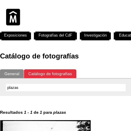
Exposiciones
Fotografías del CdF
Investigación
Educat
Catálogo de fotografías
General
Catálogo de fotografías
Resultados
1
-
1
de
1
para
plazas