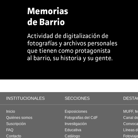
INSTITUCIONALES
SECCIONES
DESTA
Inicio
Exposiciones
MUFF, fes
Quiénes somos
Fotografías del CdF
Canal d
Suscripción
Investigación
Convoca
FAQ
Educativa
Líneas d
Contacto
Catálogo
Fotoviaj