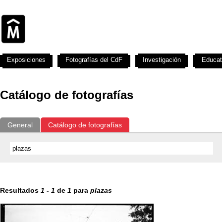
Exposiciones
Fotografías del CdF
Investigación
Educat
Catálogo de fotografías
General
Catálogo de fotografías
Resultados
1
-
1
de
1
para
plazas