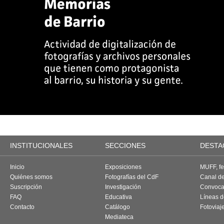
INSTITUCIONALES
SECCIONES
DESTA
Inicio
Exposiciones
MUFF, fes
Quiénes somos
Fotografías del CdF
Canal d
Suscripción
Investigación
Convoca
FAQ
Educativa
Líneas d
Contacto
Catálogo
Fotoviaj
Mediateca