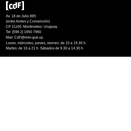
Av. 18 de Julio 885
(entre Andes y Convención)
CP 11100. Montevideo. Uruguay
Tel: [598 2] 1950 7960
Mail:
CdF@imm.gub.uy
Lunes, miércoles, jueves, viernes: de 10 a 19.30 h.
Martes: de 10 a 21 h. Sábados de 9.30 a 14.30 h.