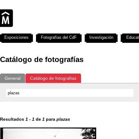
Exposiciones
Fotografías del CdF
Investigación
Educat
Catálogo de fotografías
General
Catálogo de fotografías
Resultados
1
-
1
de
1
para
plazas