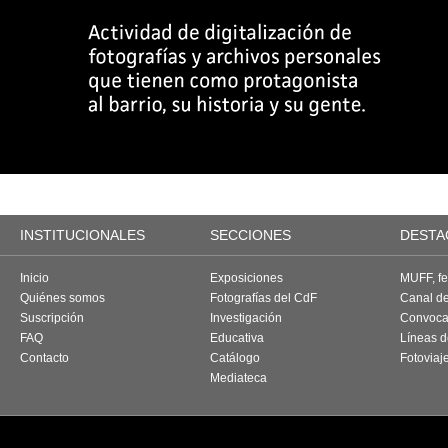
INSTITUCIONALES
SECCIONES
DESTA
Inicio
Exposiciones
MUFF, fes
Quiénes somos
Fotografías del CdF
Canal d
Suscripción
Investigación
Convoca
FAQ
Educativa
Líneas d
Contacto
Catálogo
Fotoviaj
Mediateca