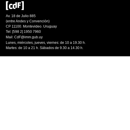
Av. 18 de Julio 885
(entre Andes y Convención)
CP 11100. Montevideo. Uruguay
Tel: [598 2] 1950 7960
Mail:
CdF@imm.gub.uy
Lunes, miércoles, jueves, viernes: de 10 a 19.30 h.
Martes: de 10 a 21 h. Sábados de 9.30 a 14.30 h.