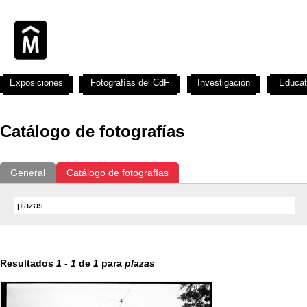
Exposiciones
Fotografías del CdF
Investigación
Educat
Catálogo de fotografías
General
Catálogo de fotografías
Resultados
1
-
1
de
1
para
plazas