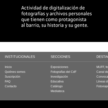
INSTITUCIONALES
SECCIONES
DESTA
Inicio
Exposiciones
MUFF, fes
Quiénes somos
Fotografías del CdF
Canal d
Suscripción
Investigación
Convoca
FAQ
Educativa
Líneas d
Contacto
Catálogo
Fotoviaj
Mediateca