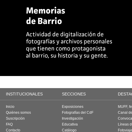
INSTITUCIONALES
SECCIONES
DESTA
Inicio
Exposiciones
MUFF, fes
Quiénes somos
Fotografías del CdF
Canal d
Suscripción
Investigación
Convoca
FAQ
Educativa
Líneas d
Contacto
Catálogo
Fotoviaj