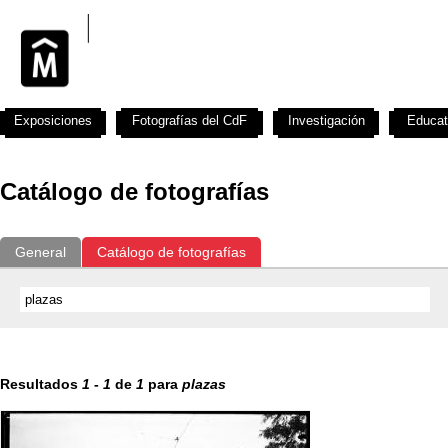
Exposiciones
Fotografías del CdF
Investigación
Educat
Catálogo de fotografías
General
Catálogo de fotografías
Resultados
1
-
1
de
1
para
plazas