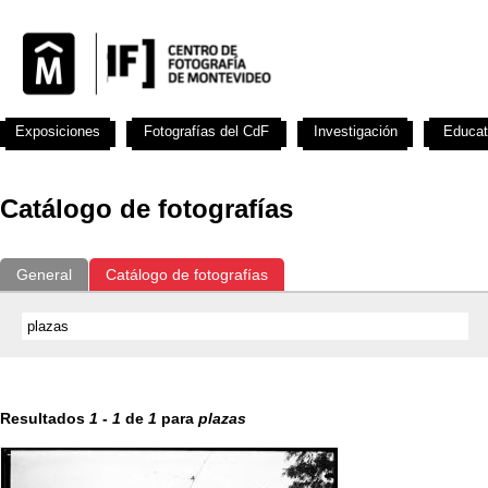
Exposiciones
Fotografías del CdF
Investigación
Educat
Catálogo de fotografías
General
Catálogo de fotografías
Resultados
1
-
1
de
1
para
plazas