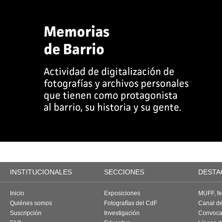
INSTITUCIONALES
SECCIONES
DESTA
Inicio
Exposiciones
MUFF, fes
Quiénes somos
Fotografías del CdF
Canal d
Suscripción
Investigación
Convoca