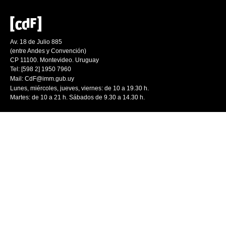
Av. 18 de Julio 885
(entre Andes y Convención)
CP 11100. Montevideo. Uruguay
Tel: [598 2] 1950 7960
Mail:
CdF@imm.gub.uy
Lunes, miércoles, jueves, viernes: de 10 a 19.30 h.
Martes: de 10 a 21 h. Sábados de 9.30 a 14.30 h.