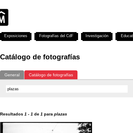
Exposiciones
Fotografías del CdF
Investigación
Educat
Catálogo de fotografías
General
Catálogo de fotografías
Resultados
1
-
1
de
1
para
plazas