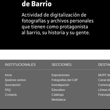
INSTITUCIONALES
SECCIONES
DESTA
Inicio
Exposiciones
MUFF, fes
Quiénes somos
Fotografías del CdF
Canal d
Suscripción
Investigación
Convoca
FAQ
Educativa
Líneas d
Contacto
Catálogo
Fotoviaj
Mediateca