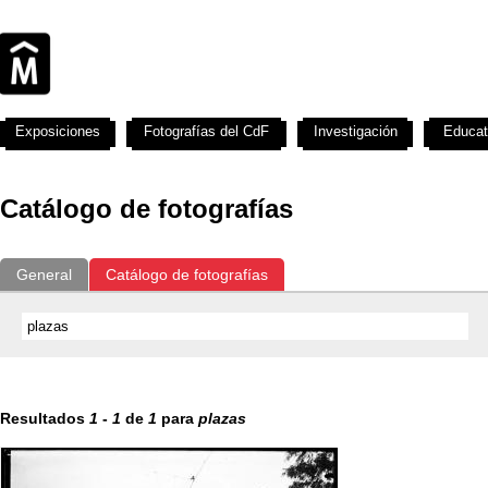
Exposiciones
Fotografías del CdF
Investigación
Educat
Catálogo de fotografías
General
Catálogo de fotografías
Resultados
1
-
1
de
1
para
plazas