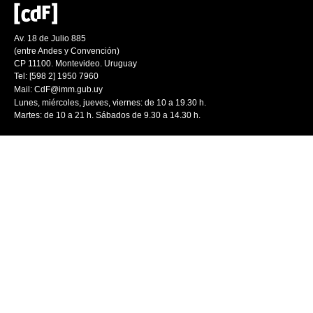
Av. 18 de Julio 885
(entre Andes y Convención)
CP 11100. Montevideo. Uruguay
Tel: [598 2] 1950 7960
Mail:
CdF@imm.gub.uy
Lunes, miércoles, jueves, viernes: de 10 a 19.30 h.
Martes: de 10 a 21 h. Sábados de 9.30 a 14.30 h.