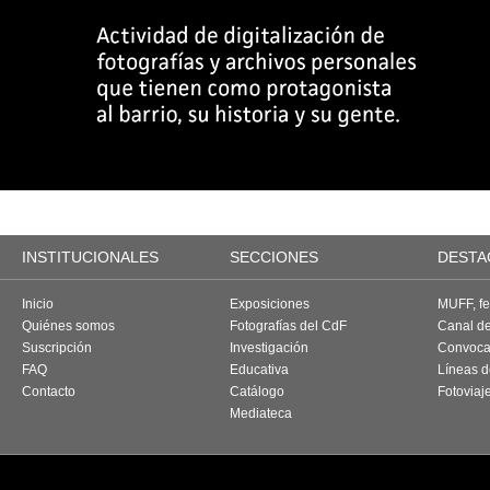
INSTITUCIONALES
SECCIONES
DESTA
Inicio
Exposiciones
MUFF, fes
Quiénes somos
Fotografías del CdF
Canal d
Suscripción
Investigación
Convoca
FAQ
Educativa
Líneas d
Contacto
Catálogo
Fotoviaj
Mediateca