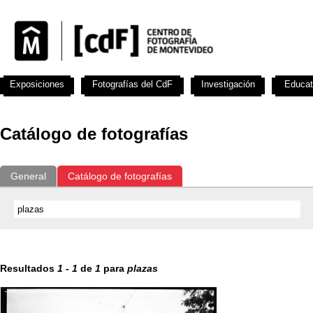
Exposiciones
Fotografías del CdF
Investigación
Educat
Catálogo de fotografías
General
Catálogo de fotografías
Resultados
1
-
1
de
1
para
plazas