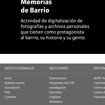
INSTITUCIONALES
SECCIONES
DESTA
Inicio
Exposiciones
MUFF, fes
Quiénes somos
Fotografías del CdF
Canal d
Suscripción
Investigación
Convoca
FAQ
Educativa
Líneas d
Contacto
Catálogo
Fotoviaj
Mediateca