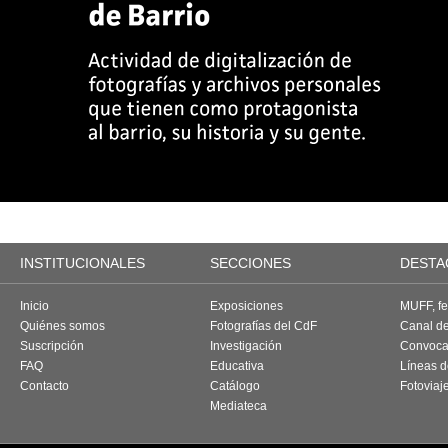
INSTITUCIONALES
SECCIONES
DESTA
Inicio
Exposiciones
MUFF, fes
Quiénes somos
Fotografías del CdF
Canal d
Suscripción
Investigación
Convoca
FAQ
Educativa
Líneas d
Contacto
Catálogo
Fotoviaj
Mediateca