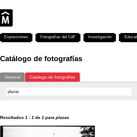
Exposiciones
Fotografías del CdF
Investigación
Educat
Catálogo de fotografías
General
Catálogo de fotografías
Resultados
1
-
1
de
1
para
plazas