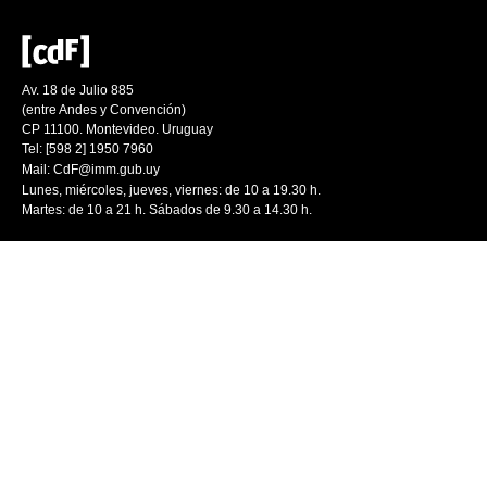
Av. 18 de Julio 885
(entre Andes y Convención)
CP 11100. Montevideo. Uruguay
Tel: [598 2] 1950 7960
Mail:
CdF@imm.gub.uy
Lunes, miércoles, jueves, viernes: de 10 a 19.30 h.
Martes: de 10 a 21 h. Sábados de 9.30 a 14.30 h.