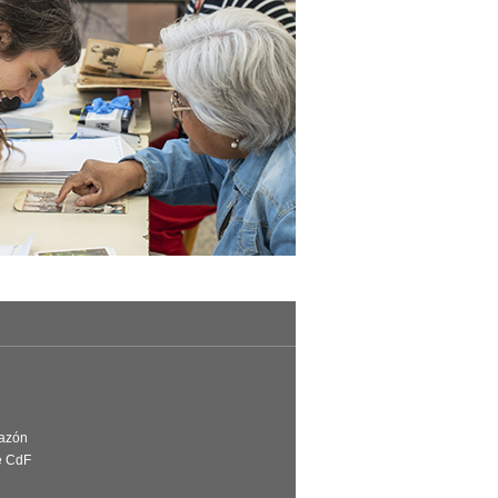
Razón
e CdF