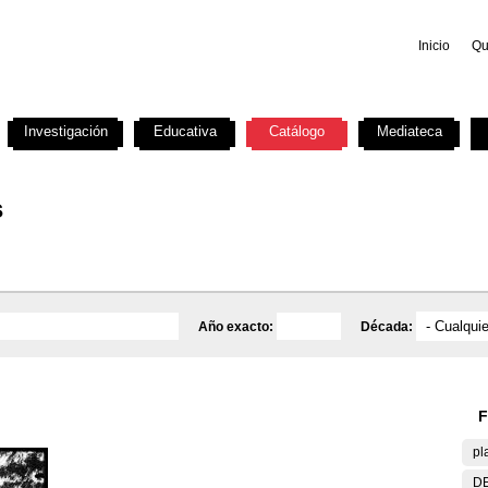
Inicio
Qu
Investigación
Educativa
Catálogo
Mediateca
s
Año exacto:
Década:
F
pl
DE