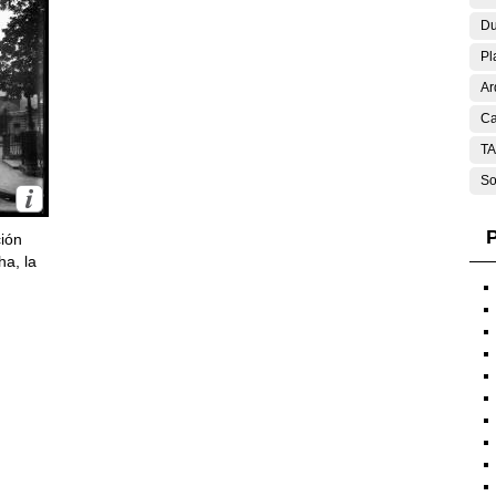
Du
Pl
Ar
Ca
T
So
P
ción
ha, la