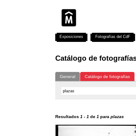
Exposiciones
Fotografías del CdF
Catálogo de fotografía
General
Catálogo de fotografías
Resultados
1
-
1
de
1
para
plazas