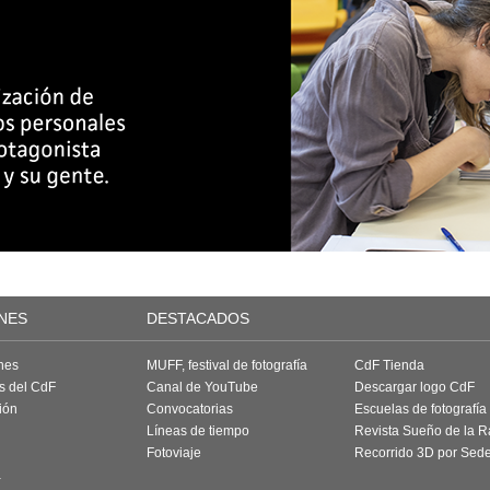
NES
DESTACADOS
nes
MUFF, festival de fotografía
CdF Tienda
as del CdF
Canal de YouTube
Descargar logo CdF
ión
Convocatorias
Escuelas de fotografía
Líneas de tiempo
Revista Sueño de la 
Fotoviaje
Recorrido 3D por Sed
a