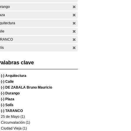
rango
aza
quitectura
lle
ARANCO
lís
alabras clave
(-)
Arquitectura
(-)
Calle
(-)
DE ZABALA Bruno Mauricio
(-)
Durango
(-)
Plaza
(-)
Solís
(-)
TARANCO
25 de Mayo (1)
Circunvalación (1)
Ciudad Vieja (1)