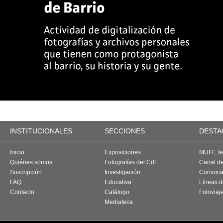
INSTITUCIONALES
SECCIONES
DESTA
Inicio
Exposiciones
MUFF, fes
Quiénes somos
Fotografías del CdF
Canal d
Suscripción
Investigación
Convoca
FAQ
Educativa
Líneas d
Contacto
Catálogo
Fotoviaj
Mediateca