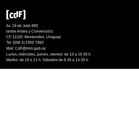
Av. 18 de Julio 885
(entre Andes y Convención)
CP 11100. Montevideo. Uruguay
Tel: [598 2] 1950 7960
Mail:
CdF@imm.gub.uy
Lunes, miércoles, jueves, viernes: de 10 a 19.30 h.
Martes: de 10 a 21 h. Sábados de 9.30 a 14.30 h.