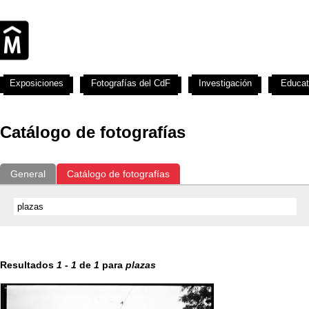
Exposiciones
Fotografías del CdF
Investigación
Educat
Catálogo de fotografías
General
Catálogo de fotografías
Resultados
1
-
1
de
1
para
plazas