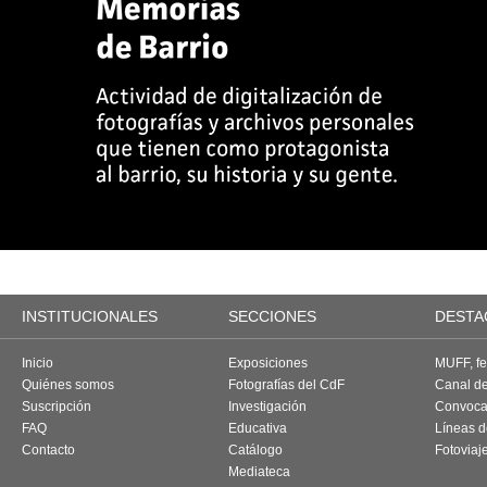
INSTITUCIONALES
SECCIONES
DESTA
Inicio
Exposiciones
MUFF, fes
Quiénes somos
Fotografías del CdF
Canal d
Suscripción
Investigación
Convoca
FAQ
Educativa
Líneas d
Contacto
Catálogo
Fotoviaj
Mediateca