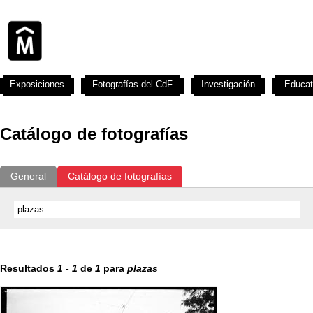
Exposiciones
Fotografías del CdF
Investigación
Educat
Catálogo de fotografías
General
Catálogo de fotografías
Resultados
1
-
1
de
1
para
plazas