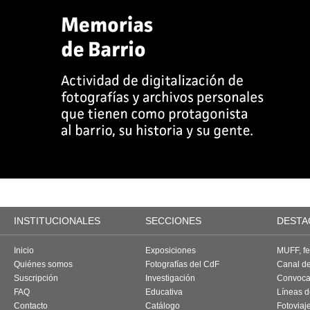
INSTITUCIONALES
SECCIONES
DESTA
Inicio
Exposiciones
MUFF, fes
Quiénes somos
Fotografías del CdF
Canal d
Suscripción
Investigación
Convoca
FAQ
Educativa
Líneas d
Contacto
Catálogo
Fotoviaj