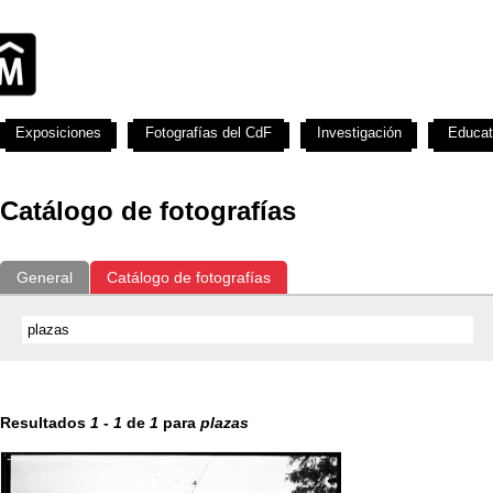
Exposiciones
Fotografías del CdF
Investigación
Educat
Catálogo de fotografías
General
Catálogo de fotografías
Resultados
1
-
1
de
1
para
plazas