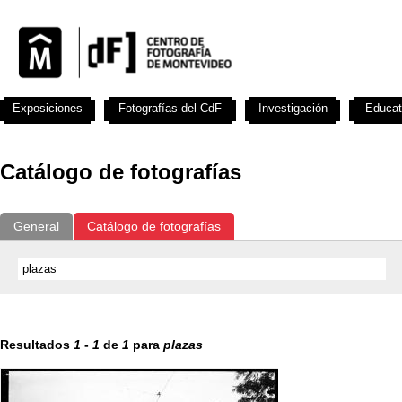
Exposiciones
Fotografías del CdF
Investigación
Educat
Catálogo de fotografías
General
Catálogo de fotografías
Resultados
1
-
1
de
1
para
plazas