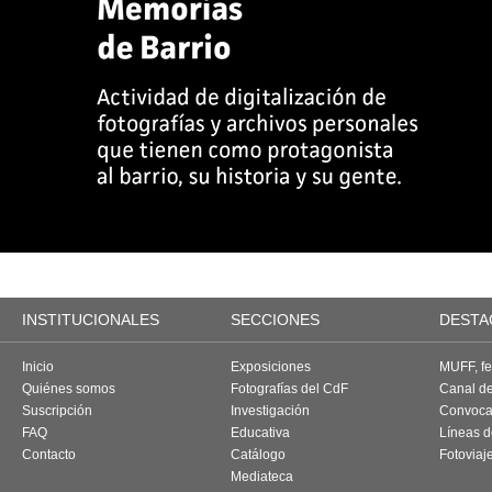
INSTITUCIONALES
SECCIONES
DESTA
Inicio
Exposiciones
MUFF, fes
Quiénes somos
Fotografías del CdF
Canal d
Suscripción
Investigación
Convoca
FAQ
Educativa
Líneas d
Contacto
Catálogo
Fotoviaj
Mediateca