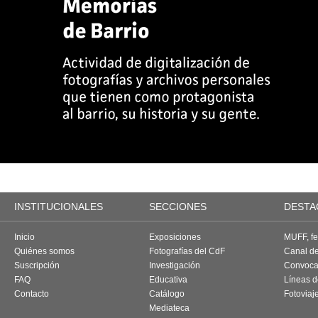
INSTITUCIONALES
SECCIONES
DESTA
Inicio
Exposiciones
MUFF, fes
Quiénes somos
Fotografías del CdF
Canal d
Suscripción
Investigación
Convoca
FAQ
Educativa
Líneas d
Contacto
Catálogo
Fotoviaj
Mediateca