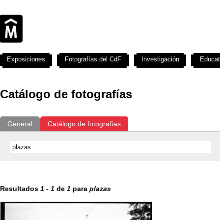
Exposiciones
Fotografías del CdF
Investigación
Educat
Catálogo de fotografías
General
Catálogo de fotografías
Resultados
1
-
1
de
1
para
plazas