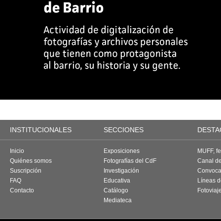
INSTITUCIONALES
SECCIONES
DESTA
Inicio
Exposiciones
MUFF, fes
Quiénes somos
Fotografías del CdF
Canal d
Suscripción
Investigación
Convoca
FAQ
Educativa
Líneas d
Contacto
Catálogo
Fotoviaj
Mediateca