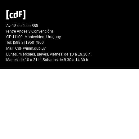
Av. 18 de Julio 885
(entre Andes y Convención)
CP 11100. Montevideo. Uruguay
Tel: [598 2] 1950 7960
Mail:
CdF@imm.gub.uy
Lunes, miércoles, jueves, viernes: de 10 a 19.30 h.
Martes: de 10 a 21 h. Sábados de 9.30 a 14.30 h.