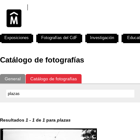
Exposiciones
Fotografías del CdF
Investigación
Educat
Catálogo de fotografías
General
Catálogo de fotografías
Resultados
1
-
1
de
1
para
plazas