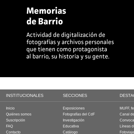
INSTITUCIONALES
SECCIONES
DESTA
Inicio
Exposiciones
MUFF, fes
Quiénes somos
Fotografías del CdF
Canal d
Suscripción
Investigación
Convoca
FAQ
Educativa
Líneas d
Contacto
Catálogo
Fotoviaj