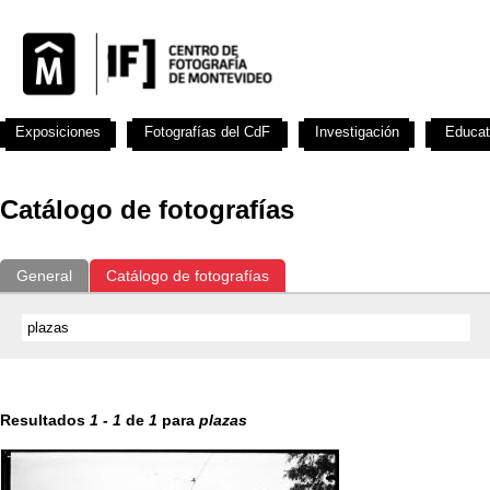
Exposiciones
Fotografías del CdF
Investigación
Educat
Catálogo de fotografías
General
Catálogo de fotografías
Resultados
1
-
1
de
1
para
plazas